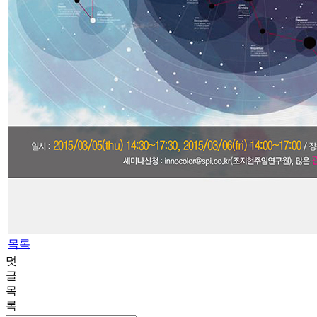
목록
덧
글
목
록